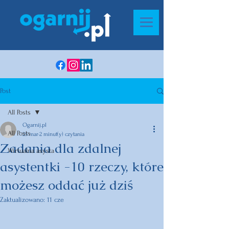
Post
All Posts
Ogarnij.pl
All Posts
25 mar
2 minut(y) czytania
Zadania dla zdalnej
Wirtualna asysta
asystentki -10 rzeczy, które
możesz oddać już dziś
Zaktualizowano:
11 cze