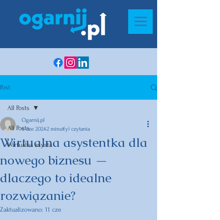
Post
All Posts
Ogarnij.pl
All Posts
6 cze 2024
2 minut(y) czytania
Wirtualna asystentka dla
Wirtualna asysta
nowego biznesu —
dlaczego to idealne
rozwiązanie?
Zaktualizowano:
11 cze