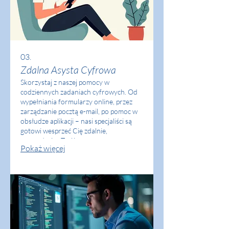
03.
Zdalna Asysta Cyfrowa
Skorzystaj z naszej pomocy w
codziennych zadaniach cyfrowych. Od
wypełniania formularzy online, przez
zarządzanie pocztą e-mail, po pomoc w
obsłudze aplikacji – nasi specjaliści są
gotowi wesprzeć Cię zdalnie,
oszczędzając Twój czas.
Pokaż więcej