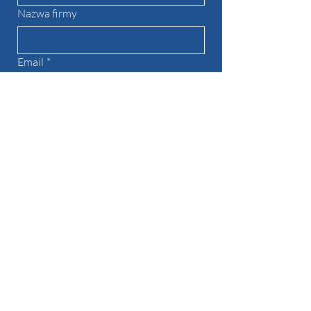
Nazwa firmy
Email
*
Telefon
W jakiej branży działasz?
Ile godzin wsparcie zdalnej asysty
potrzebujesz miesięcznie?
10
20
30