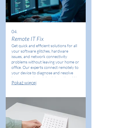
04.
Remote IT Fix
Get quick and efficient solutions for all
your software glitches, hardware
issues, and network connectivity
problems without leaving your home or
office. Our experts connect remotely to
your device to diagnose and resolve
issues, ensuring minimal downtime. We
Pokaż więcej
provide step-by-step guidance and
lasting fixes.