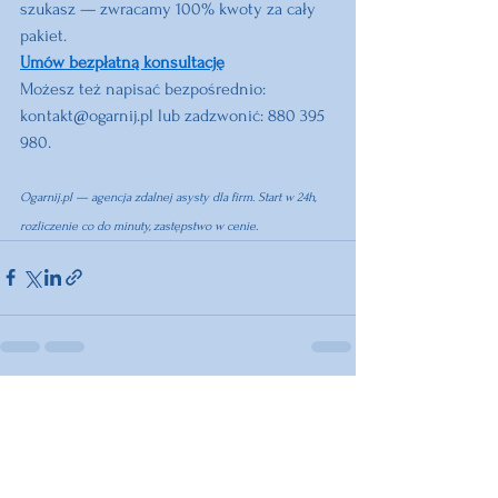
szukasz — zwracamy 100% kwoty za cały 
pakiet.
Umów bezpłatną konsultację
Możesz też napisać bezpośrednio: 
kontakt@ogarnij.pl
 lub zadzwonić: 880 395 
980.
Ogarnij.pl
 — agencja zdalnej asysty dla firm. Start w 24h, 
rozliczenie co do minuty, zastępstwo w cenie.
Zobacz wszystkie
Ostatnie posty