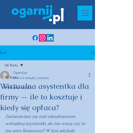
Post
All Posts
Ogarnij.pl
All Posts
23 kwi
4 minut(y) czytania
Wirtualna asystentka dla
Wirtualna asysta
firmy — ile to kosztuje i
kiedy się opłaca?
Zastanawiasz się nad zatrudnieniem 
wirtualnej asystentki, ale nie wiesz czy to 
ma sens finansowo? W tym artykule 