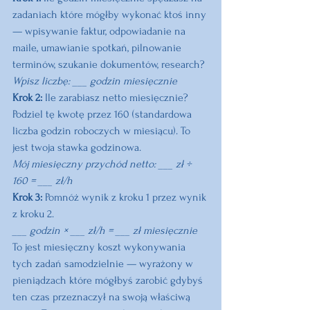
zadaniach które mógłby wykonać ktoś inny 
— wpisywanie faktur, odpowiadanie na 
maile, umawianie spotkań, pilnowanie 
terminów, szukanie dokumentów, research?
Wpisz liczbę: ___ godzin miesięcznie
Krok 2: 
Ile zarabiasz netto miesięcznie? 
Podziel tę kwotę przez 160 (standardowa 
liczba godzin roboczych w miesiącu). To 
jest twoja stawka godzinowa.
Mój miesięczny przychód netto: ___ zł ÷ 
160 = ___ zł/h
Krok 3: 
Pomnóż wynik z kroku 1 przez wynik 
z kroku 2.
___ godzin × ___ zł/h = ___ zł miesięcznie
To jest miesięczny koszt wykonywania 
tych zadań samodzielnie — wyrażony w 
pieniądzach które mógłbyś zarobić gdybyś 
ten czas przeznaczył na swoją właściwą 