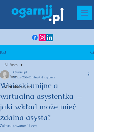
Post
All Posts
Ogarnij.pl
All Posts
18 cze 2024
2 minut(y) czytania
Wnioski unijne a
Wirtualna asysta
wirtualna asystentka —
jaki wkład może mieć
zdalna asysta?
Zaktualizowano:
11 cze